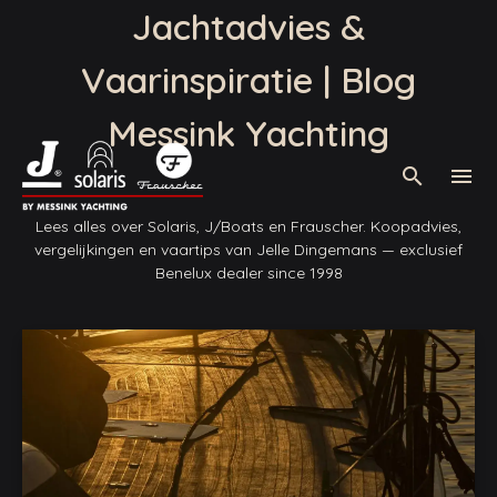
Jachtadvies &
Vaarinspiratie | Blog
Messink Yachting
Waar bent u naar op zoek?
zoek
search
menu
Er zijn geen suggesties want het zoekveld is leeg.
Lees alles over Solaris, J/Boats en Frauscher. Koopadvies,
vergelijkingen en vaartips van Jelle Dingemans — exclusief
Benelux dealer since 1998