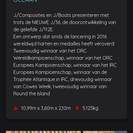
J/Composites en J/Boats presenteren met
trots de NIEUWE J/36, de doorontwikkeling van
de geliefde J/112E.
Een ontwerp dat sinds de lancering in 2016
wereldwijd harten en medailles heeft veroverd:
Tweevoudig winnaar van het ORC
Wereldkampioenschap, winnaar van het ORC
Europees Kampioenschap, winnaar van het IRC
Europees Kampioenschap, winnaar van de
Trophée Atlantique in IRC, drievoudig winnaar
van Cowes Week, tweevoudig winnaar van
Round the Island
10,99m x 3,60m x 2,10m
5.125kg
space
place