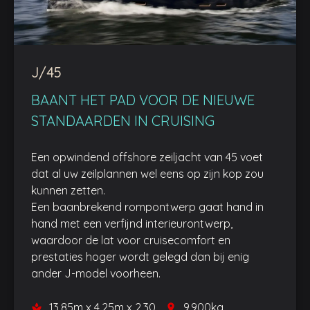
J/45
BAANT HET PAD VOOR DE NIEUWE
STANDAARDEN IN CRUISING
Een opwindend offshore zeiljacht van 45 voet
dat al uw zeilplannen wel eens op zijn kop zou
kunnen zetten.
Een baanbrekend rompontwerp gaat hand in
hand met een verfijnd interieurontwerp,
waardoor de lat voor cruisecomfort en
prestaties hoger wordt gelegd dan bij enig
ander J-model voorheen.
13,85m x 4,25m x 2,30
9.900kg
space
place