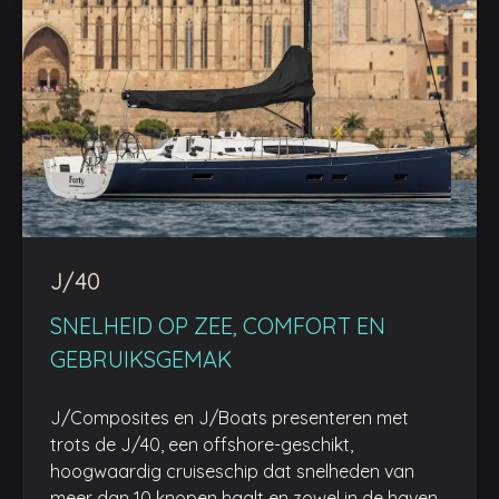
J/40
SNELHEID OP ZEE, COMFORT EN
GEBRUIKSGEMAK
J/Composites en J/Boats presenteren met
trots de J/40, een offshore-geschikt,
hoogwaardig cruiseschip dat snelheden van
meer dan 10 knopen haalt en zowel in de haven