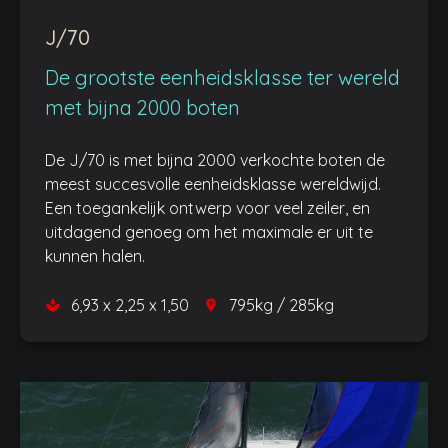
J/70
De grootste eenheidsklasse ter wereld
met bijna 2000 boten
De J/70 is met bijna 2000 verkochte boten de
meest succesvolle eenheidsklasse wereldwijd.
Een toegankelijk ontwerp voor veel zeiler, en
uitdagend genoeg om het maximale er uit te
kunnen halen.
6,93 x 2,25 x 1,50
795kg / 285kg
space
place