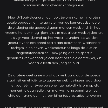
sterkte en zijn CE-gecertificeerd voor varen in open
oceaanomstandigheden (categorie A).
Meer J/Boat-eigenaren dan ooit tevoren komen in groten
getale opdagen om te genieten van de kameraadschap en
de uitdaging die gepaard gaan met een wedstrijd. En hoe
vreemd het ook mag lijken: J’s zijn niet alleen wedstrijdboten,
J’s zijn voortdurend op het water te vinden. Ze worden
gebruikt voor een breed scala aan activiteiten, waaronder
tochtjes in de haven, weekendcruises langs de kust en
langeafstandsreizen. Toewijding aan de sport is
gemakkelijker wanneer je een boot bezit die aantrekkelijk is
voor alle leeftijden, jong en oud.
De grotere deelname wordt ook verklaard door de goede
stabiliteit en efficiënte tuigage- en dekindelingen, waardoor
het voor één of twee personen gemakkelijk is om op elk
moment te gaan zeilen, en met weinig inspanning en een
lichte aanraking aan het roer bijna topprestaties te leveren.
Er zijn simpelweg meer actieve J's, omdat J's beter gebouwd