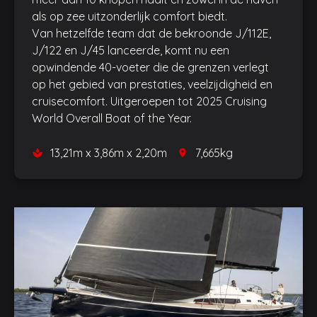
als op zee uitzonderlijk comfort biedt.
Van hetzelfde team dat de bekroonde J/112E,
J/122 en J/45 lanceerde, komt nu een
opwindende 40-voeter die de grenzen verlegt
op het gebied van prestaties, veelzijdigheid en
cruisecomfort. Uitgeroepen tot 2025 Cruising
World Overall Boat of the Year.
13,21m x 3,86m x 2,20m
7,665kg
space
place