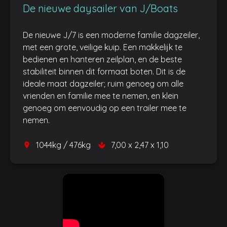
De nieuwe daysailer van J/Boats
De nieuwe J/7 is een moderne familie dagzeiler,
met een grote, veilige kuip. Een makkelijk te
bedienen en hanteren zeilplan, en de beste
stabiliteit binnen dit formaat boten. Dit is de
ideale maat dagzeiler; ruim genoeg om alle
vrienden en familie mee te nemen, en klein
genoeg om eenvoudig op een trailer mee te
nemen.
1044kg / 476kg
7,00 x 2,47 x 1,10
place
space