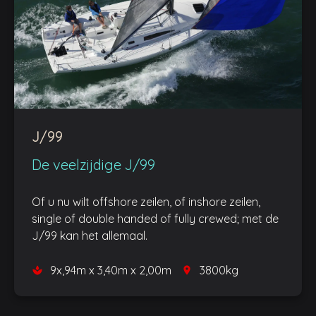
J/99
De veelzijdige J/99
Of u nu wilt offshore zeilen, of inshore zeilen,
single of double handed of fully crewed; met de
J/99 kan het allemaal.
9x,94m x 3,40m x 2,00m
3800kg
space
place