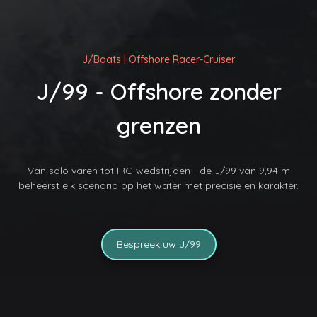
J/Boats | Offshore Racer-Cruiser
J/99 - Offshore zonder
grenzen
Van solo varen tot IRC-wedstrijden - de J/99 van 9,94 m
beheerst elk scenario op het water met precisie en karakter.
Bespreek uw J/99
9,94 m lengte
3,40 m breedte
straighten
width_full
2,00 m diepgang
3.800 kg
expand
scale