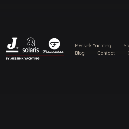
Waar bent u n
Messink Yachting
So
Er zijn g
Blog
Contact