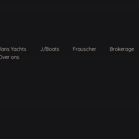
aar op zoek?
laris Yachts
J/Boats
Frauscher
Brokerage
een suggesties want het zoekveld is leeg.
Over ons