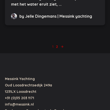
met het water eruit ziet, ...
by Jelle Dingemans | Messink yachting
1
2
arrow_forward
Messink Yachting
Oud Loosdrechtsedijk 249a
1231LX Loosdrecht
+31 (0)35 203 1171
info@messink.nl