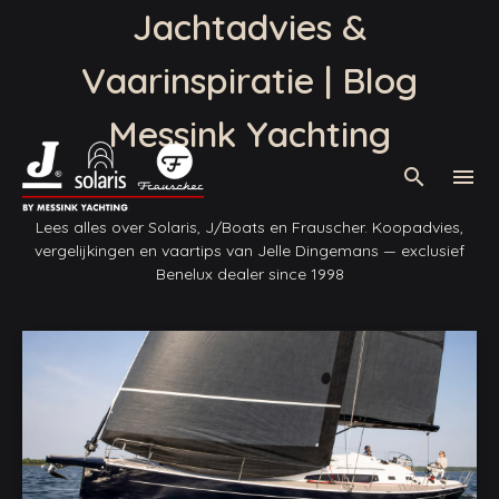
Jachtadvies &
Vaarinspiratie | Blog
Messink Yachting
Waar bent u naar op zoek?
zoek
search
menu
Er zijn geen suggesties want het zoekveld is leeg.
Lees alles over Solaris, J/Boats en Frauscher. Koopadvies,
vergelijkingen en vaartips van Jelle Dingemans — exclusief
Benelux dealer since 1998